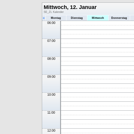
Mittwoch, 12. Januar
SE_ZL Kalender
«
Montag
Dienstag
Mittwoch
Donnerstag
06:00
07:00
08:00
09:00
10:00
11:00
12:00