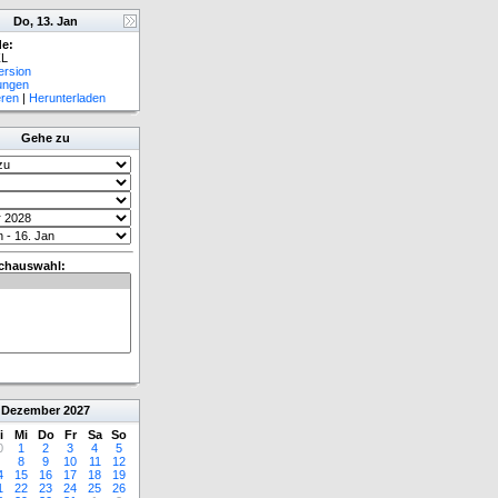
Do, 13. Jan
e:
L
ersion
lungen
eren
|
Herunterladen
Gehe zu
chauswahl:
Dezember
2027
i
Mi
Do
Fr
Sa
So
0
1
2
3
4
5
8
9
10
11
12
4
15
16
17
18
19
1
22
23
24
25
26