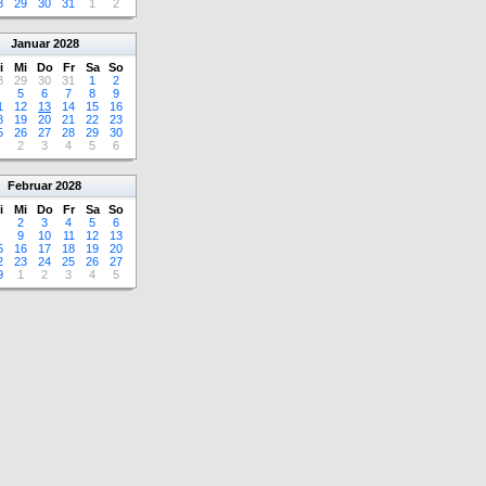
8
29
30
31
1
2
Januar
2028
i
Mi
Do
Fr
Sa
So
8
29
30
31
1
2
5
6
7
8
9
1
12
13
14
15
16
8
19
20
21
22
23
5
26
27
28
29
30
2
3
4
5
6
Februar
2028
i
Mi
Do
Fr
Sa
So
2
3
4
5
6
9
10
11
12
13
5
16
17
18
19
20
2
23
24
25
26
27
9
1
2
3
4
5