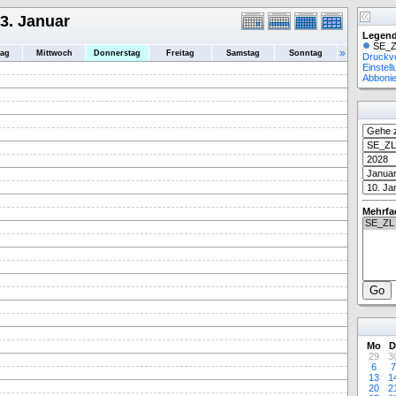
3. Januar
Legend
SE_Z
»
tag
Mittwoch
Donnerstag
Freitag
Samstag
Sonntag
Druckv
Einstel
Abboni
Mehrfa
Mo
D
29
3
6
7
13
1
20
2