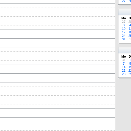
27
2
Mo
D
27
2
3
4
10
1
17
1
24
2
31
1
Mo
D
31
1
7
8
14
1
21
2
28
2