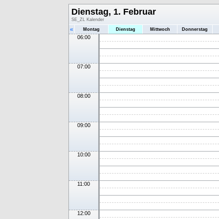
Dienstag, 1. Februar
SE_ZL Kalender
«
Montag
Dienstag
Mittwoch
Donnerstag
06:00
07:00
08:00
09:00
10:00
11:00
12:00