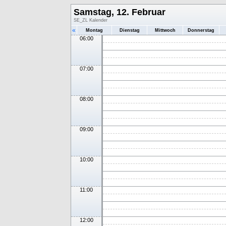
Samstag, 12. Februar
SE_ZL Kalender
«
Montag
Dienstag
Mittwoch
Donnerstag
06:00
07:00
08:00
09:00
10:00
11:00
12:00