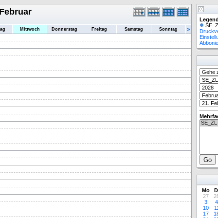
 Februar
Legend
SE_Z
»
tag
Mittwoch
Donnerstag
Freitag
Samstag
Sonntag
Druckv
Einstel
Abboni
Mehrfa
Mo
D
27
2
3
4
10
1
17
1