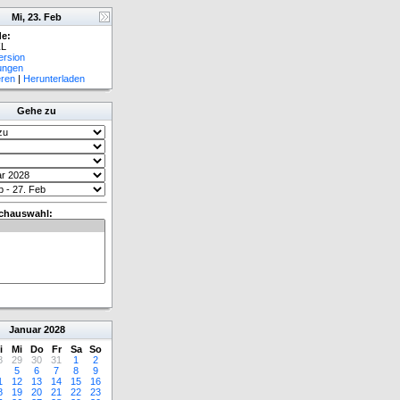
Mi, 23. Feb
e:
L
ersion
lungen
eren
|
Herunterladen
Gehe zu
chauswahl:
Januar
2028
i
Mi
Do
Fr
Sa
So
8
29
30
31
1
2
5
6
7
8
9
1
12
13
14
15
16
8
19
20
21
22
23