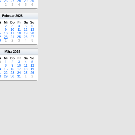
5
26
27
28
29
30
2
3
4
5
6
Februar
2028
i
Mi
Do
Fr
Sa
So
2
3
4
5
6
9
10
11
12
13
5
16
17
18
19
20
2
23
24
25
26
27
9
1
2
3
4
5
März
2028
i
Mi
Do
Fr
Sa
So
9
1
2
3
4
5
8
9
10
11
12
4
15
16
17
18
19
1
22
23
24
25
26
8
29
30
31
1
2