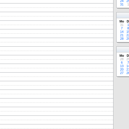
24
2
31
1
Mo
D
31
1
7
8
14
1
21
2
28
2
Mo
D
28
2
6
7
13
1
20
2
27
2