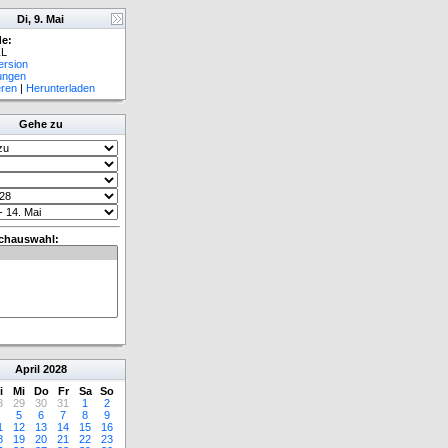
Di, 9. Mai
e:
L
ersion
lungen
eren
|
Herunterladen
Gehe zu
chauswahl:
April
2028
i
Mi
Do
Fr
Sa
So
8
29
30
31
1
2
5
6
7
8
9
1
12
13
14
15
16
8
19
20
21
22
23