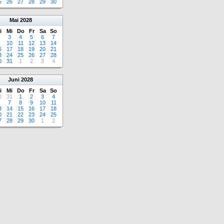
5
26
27
28
29
30
Mai
2028
i
Mi
Do
Fr
Sa
So
3
4
5
6
7
10
11
12
13
14
6
17
18
19
20
21
3
24
25
26
27
28
0
31
1
2
3
4
Juni
2028
i
Mi
Do
Fr
Sa
So
0
31
1
2
3
4
7
8
9
10
11
3
14
15
16
17
18
0
21
22
23
24
25
7
28
29
30
1
2