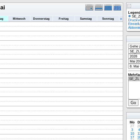
ai
Legend
SE_Z
»
tag
Mittwoch
Donnerstag
Freitag
Samstag
Sonntag
Druckv
Einstel
Abboni
Mehrfa
Mo
D
27
2
3
4
10
1
17
1