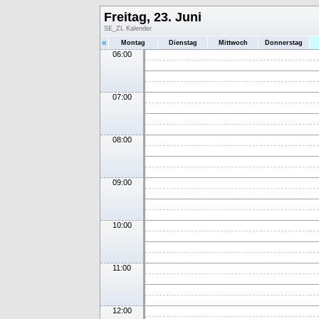
Freitag, 23. Juni
SE_ZL Kalender
«
Montag
Dienstag
Mittwoch
Donnerstag
06:00
07:00
08:00
09:00
10:00
11:00
12:00