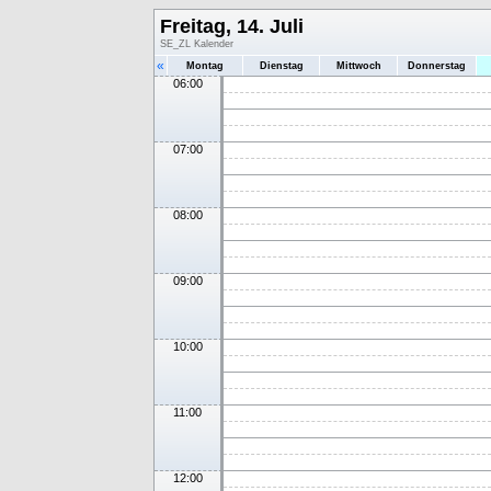
Freitag, 14. Juli
SE_ZL Kalender
«
Montag
Dienstag
Mittwoch
Donnerstag
06:00
07:00
08:00
09:00
10:00
11:00
12:00