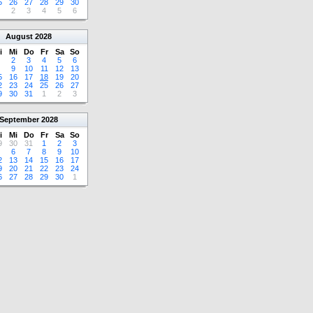
5
26
27
28
29
30
2
3
4
5
6
August
2028
i
Mi
Do
Fr
Sa
So
2
3
4
5
6
9
10
11
12
13
5
16
17
18
19
20
2
23
24
25
26
27
9
30
31
1
2
3
September
2028
i
Mi
Do
Fr
Sa
So
9
30
31
1
2
3
6
7
8
9
10
2
13
14
15
16
17
9
20
21
22
23
24
6
27
28
29
30
1