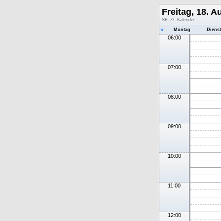
Freitag, 18. A
SE_ZL Kalender
«
Montag
Diens
06:00
07:00
08:00
09:00
10:00
11:00
12:00