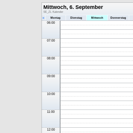
Mittwoch, 6. September
SE_ZL Kalender
«
Montag
Dienstag
Mittwoch
Donnerstag
06:00
07:00
08:00
09:00
10:00
11:00
12:00