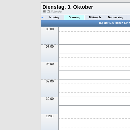
Dienstag, 3. Oktober
SE_ZL Kalender
«
Montag
Dienstag
Mittwoch
Donnerstag
Tag der Deutschen Einh
06:00
07:00
08:00
09:00
10:00
11:00