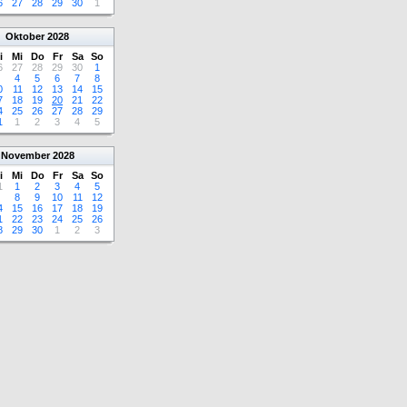
6
27
28
29
30
1
Oktober
2028
i
Mi
Do
Fr
Sa
So
6
27
28
29
30
1
4
5
6
7
8
0
11
12
13
14
15
7
18
19
20
21
22
4
25
26
27
28
29
1
1
2
3
4
5
November
2028
i
Mi
Do
Fr
Sa
So
1
1
2
3
4
5
8
9
10
11
12
4
15
16
17
18
19
1
22
23
24
25
26
8
29
30
1
2
3