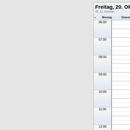
Freitag, 20. O
SE_ZL Kalender
«
Montag
Diens
06:00
07:00
08:00
09:00
10:00
11:00
12:00