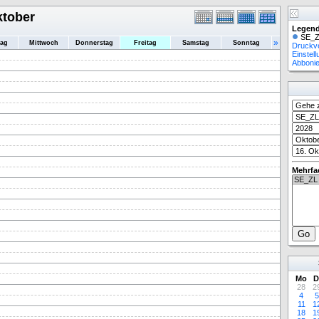
ktober
Legend
SE_Z
»
tag
Mittwoch
Donnerstag
Freitag
Samstag
Sonntag
Druckv
Einstel
Abboni
Mehrfa
Mo
D
28
2
4
5
11
1
18
1