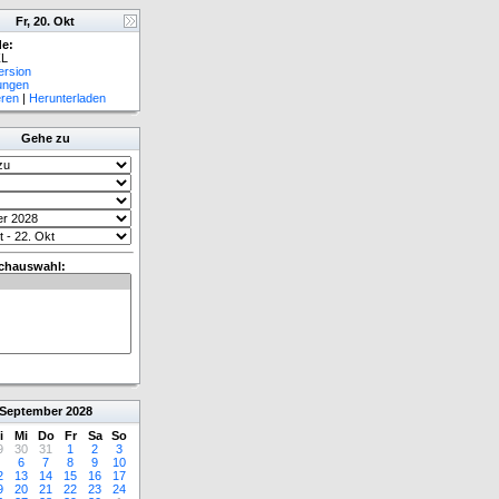
Fr, 20. Okt
e:
L
ersion
lungen
eren
|
Herunterladen
Gehe zu
chauswahl:
September
2028
i
Mi
Do
Fr
Sa
So
9
30
31
1
2
3
6
7
8
9
10
2
13
14
15
16
17
9
20
21
22
23
24