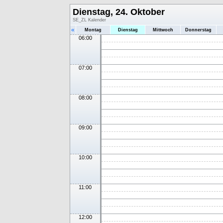
Dienstag, 24. Oktober
SE_ZL Kalender
«
Montag
Dienstag
Mittwoch
Donnerstag
06:00
07:00
08:00
09:00
10:00
11:00
12:00