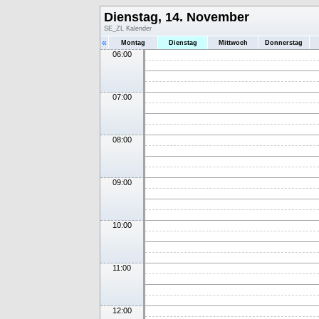
Dienstag, 14. November
SE_ZL Kalender
«
Montag
Dienstag
Mittwoch
Donnerstag
06:00
07:00
08:00
09:00
10:00
11:00
12:00