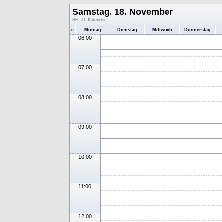
Samstag, 18. November
SE_ZL Kalender
«
Montag
Dienstag
Mittwoch
Donnerstag
06:00
07:00
08:00
09:00
10:00
11:00
12:00