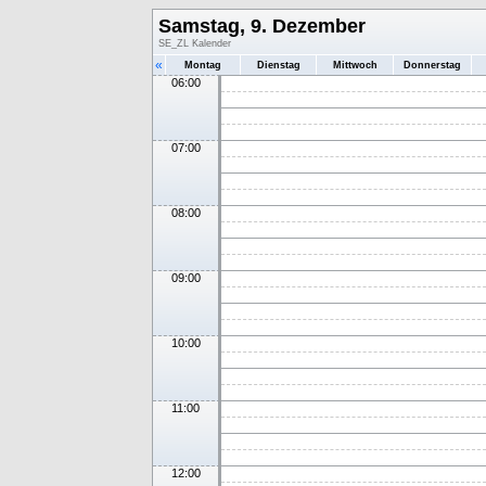
Samstag, 9. Dezember
SE_ZL Kalender
«
Montag
Dienstag
Mittwoch
Donnerstag
06:00
07:00
08:00
09:00
10:00
11:00
12:00