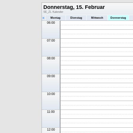
Donnerstag, 15. Februar
SE_ZL Kalender
«
Montag
Dienstag
Mittwoch
Donnerstag
06:00
07:00
08:00
09:00
10:00
11:00
12:00