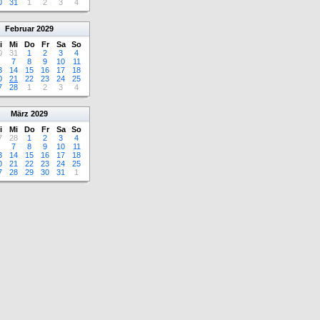
0
31
1
2
3
4
Februar
2029
i
Mi
Do
Fr
Sa
So
0
31
1
2
3
4
7
8
9
10
11
3
14
15
16
17
18
0
21
22
23
24
25
7
28
1
2
3
4
März
2029
i
Mi
Do
Fr
Sa
So
7
28
1
2
3
4
7
8
9
10
11
3
14
15
16
17
18
0
21
22
23
24
25
7
28
29
30
31
1