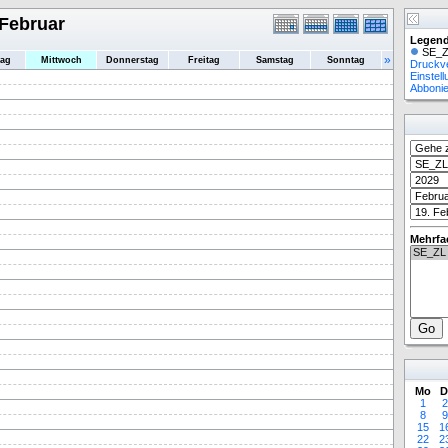
 Februar
Legend
SE_Z
»
tag
Mittwoch
Donnerstag
Freitag
Samstag
Sonntag
Druckv
Einstel
Abboni
Mehrfa
Mo
D
1
2
8
9
15
1
22
2