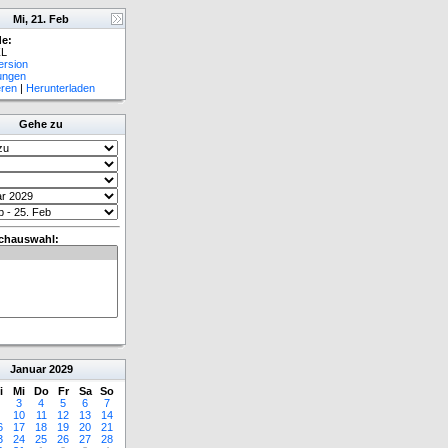
Mi, 21. Feb
e:
L
ersion
lungen
eren
|
Herunterladen
Gehe zu
chauswahl:
Januar
2029
i
Mi
Do
Fr
Sa
So
3
4
5
6
7
10
11
12
13
14
6
17
18
19
20
21
3
24
25
26
27
28