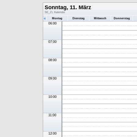
Sonntag, 11. März
SE_ZL Kalender
«
Montag
Dienstag
Mittwoch
Donnerstag
06:00
07:00
08:00
09:00
10:00
11:00
12:00