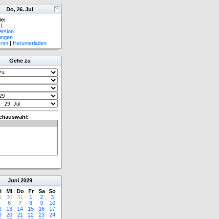
Do, 26. Jul
e:
L
ersion
lungen
eren
|
Herunterladen
Gehe zu
chauswahl:
Juni
2029
i
Mi
Do
Fr
Sa
So
9
30
31
1
2
3
6
7
8
9
10
2
13
14
15
16
17
9
20
21
22
23
24