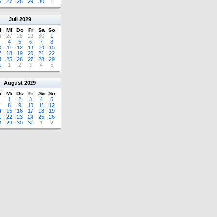
6
27
28
29
30
1
Juli
2029
i
Mi
Do
Fr
Sa
So
6
27
28
29
30
1
4
5
6
7
8
0
11
12
13
14
15
7
18
19
20
21
22
4
25
26
27
28
29
1
1
2
3
4
5
August
2029
i
Mi
Do
Fr
Sa
So
1
1
2
3
4
5
8
9
10
11
12
4
15
16
17
18
19
1
22
23
24
25
26
8
29
30
31
1
2