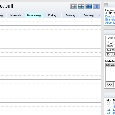
. Juli
Legend
SE_Z
»
tag
Mittwoch
Donnerstag
Freitag
Samstag
Sonntag
Druckv
Einstel
Abboni
Mehrfa
Mo
D
28
2
4
5
11
1
18
1