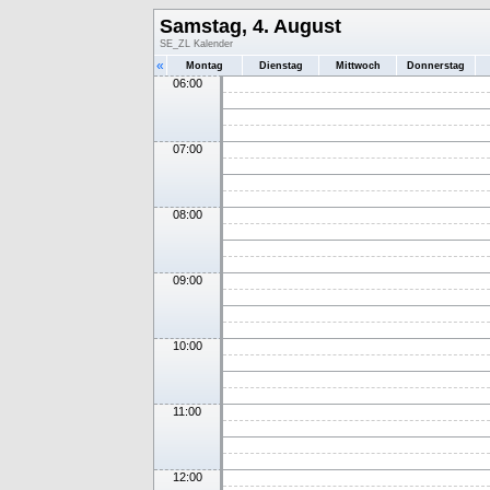
Samstag, 4. August
SE_ZL Kalender
«
Montag
Dienstag
Mittwoch
Donnerstag
06:00
07:00
08:00
09:00
10:00
11:00
12:00