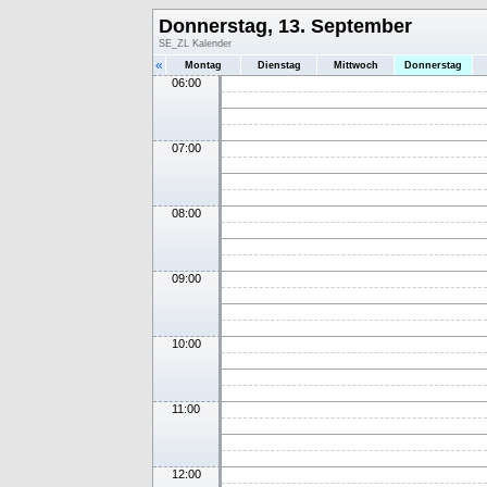
Donnerstag, 13. September
SE_ZL Kalender
«
Montag
Dienstag
Mittwoch
Donnerstag
06:00
07:00
08:00
09:00
10:00
11:00
12:00