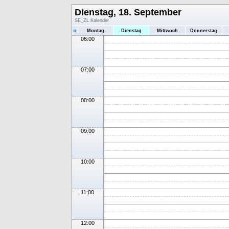
Dienstag, 18. September
SE_ZL Kalender
«
Montag
Dienstag
Mittwoch
Donnerstag
06:00
07:00
08:00
09:00
10:00
11:00
12:00