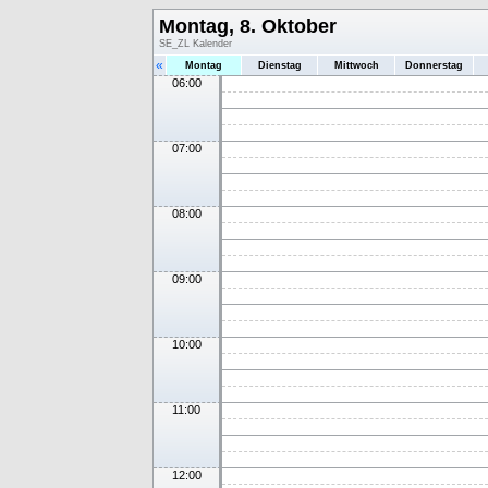
Montag, 8. Oktober
SE_ZL Kalender
«
Montag
Dienstag
Mittwoch
Donnerstag
06:00
07:00
08:00
09:00
10:00
11:00
12:00