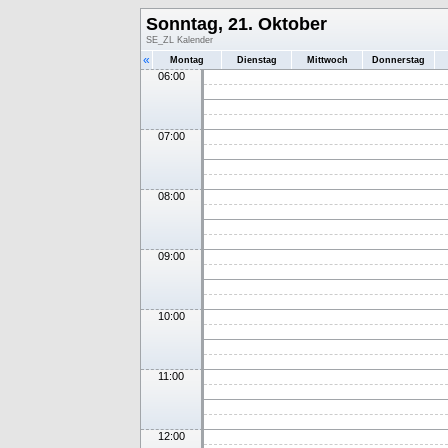
Sonntag, 21. Oktober
SE_ZL Kalender
«
Montag
Dienstag
Mittwoch
Donnerstag
06:00
07:00
08:00
09:00
10:00
11:00
12:00