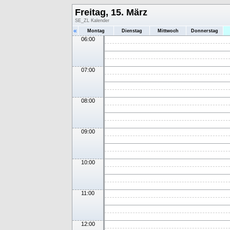
Freitag, 15. März
SE_ZL Kalender
«
Montag
Dienstag
Mittwoch
Donnerstag
06:00
07:00
08:00
09:00
10:00
11:00
12:00