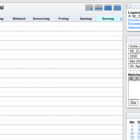
ai
Legend
SE_Z
»
tag
Mittwoch
Donnerstag
Freitag
Samstag
Sonntag
Druckv
Einstel
Abboni
Mehrfa
Mo
D
1
2
8
9
15
1
22
2