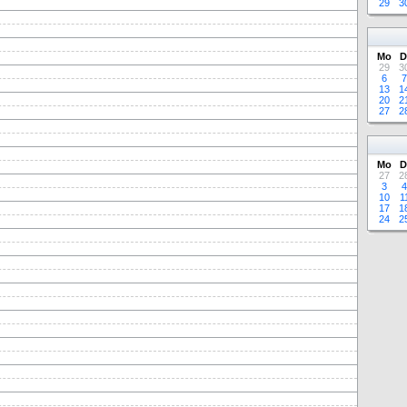
29
3
Mo
D
29
3
6
7
13
1
20
2
27
2
Mo
D
27
2
3
4
10
1
17
1
24
2