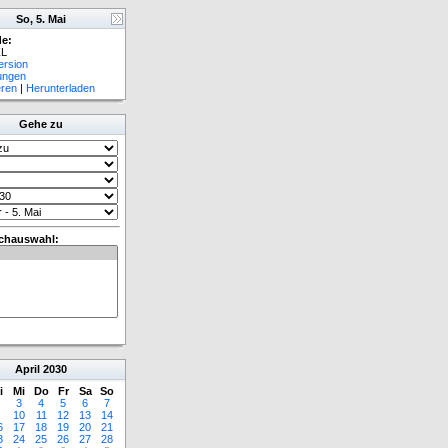
So, 5. Mai
e:
L
ersion
lungen
eren
|
Herunterladen
Gehe zu
chauswahl:
April
2030
i
Mi
Do
Fr
Sa
So
3
4
5
6
7
10
11
12
13
14
6
17
18
19
20
21
3
24
25
26
27
28