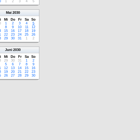
0
1
2
3
4
5
Mai
2030
i
Mi
Do
Fr
Sa
So
0
1
2
3
4
5
8
9
10
11
12
4
15
16
17
18
19
1
22
23
24
25
26
8
29
30
31
1
2
Juni
2030
i
Mi
Do
Fr
Sa
So
8
29
30
31
1
2
5
6
7
8
9
1
12
13
14
15
16
8
19
20
21
22
23
5
26
27
28
29
30