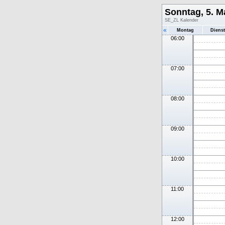
Sonntag, 5. M
SE_ZL Kalender
«
Montag
Diens
06:00
07:00
08:00
09:00
10:00
11:00
12:00