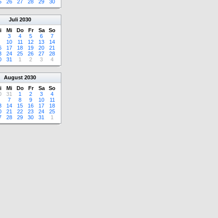
5
26
27
28
29
30
Juli
2030
i
Mi
Do
Fr
Sa
So
3
4
5
6
7
10
11
12
13
14
6
17
18
19
20
21
3
24
25
26
27
28
0
31
1
2
3
4
August
2030
i
Mi
Do
Fr
Sa
So
0
31
1
2
3
4
7
8
9
10
11
3
14
15
16
17
18
0
21
22
23
24
25
7
28
29
30
31
1