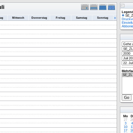
li
Legend
SE_Z
»
tag
Mittwoch
Donnerstag
Freitag
Samstag
Sonntag
Druckv
Einstel
Abboni
Mehrfa
Mo
D
27
2
3
4
10
1
17
1