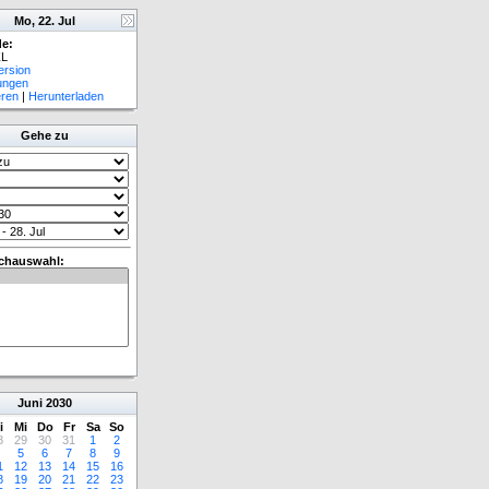
Mo, 22. Jul
e:
L
ersion
lungen
eren
|
Herunterladen
Gehe zu
chauswahl:
Juni
2030
i
Mi
Do
Fr
Sa
So
8
29
30
31
1
2
5
6
7
8
9
1
12
13
14
15
16
8
19
20
21
22
23