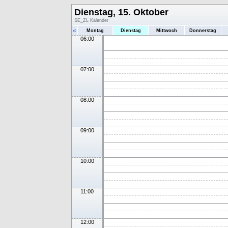
Dienstag, 15. Oktober
SE_ZL Kalender
«
Montag
Dienstag
Mittwoch
Donnerstag
06:00
07:00
08:00
09:00
10:00
11:00
12:00