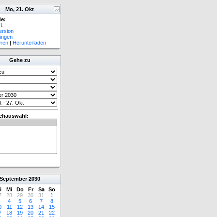
Mo, 21. Okt
e:
L
ersion
lungen
eren
|
Herunterladen
Gehe zu
chauswahl:
September
2030
i
Mi
Do
Fr
Sa
So
7
28
29
30
31
1
4
5
6
7
8
0
11
12
13
14
15
7
18
19
20
21
22