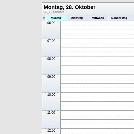
Montag, 28. Oktober
SE_ZL Kalender
«
Montag
Dienstag
Mittwoch
Donnerstag
06:00
07:00
08:00
09:00
10:00
11:00
12:00