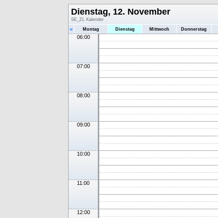
Dienstag, 12. November
SE_ZL Kalender
«
Montag
Dienstag
Mittwoch
Donnerstag
06:00
07:00
08:00
09:00
10:00
11:00
12:00