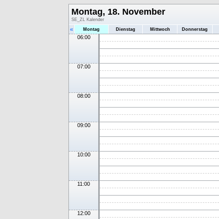
Montag, 18. November
SE_ZL Kalender
«
Montag
Dienstag
Mittwoch
Donnerstag
06:00
07:00
08:00
09:00
10:00
11:00
12:00