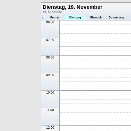
Dienstag, 19. November
SE_ZL Kalender
«
Montag
Dienstag
Mittwoch
Donnerstag
06:00
07:00
08:00
09:00
10:00
11:00
12:00