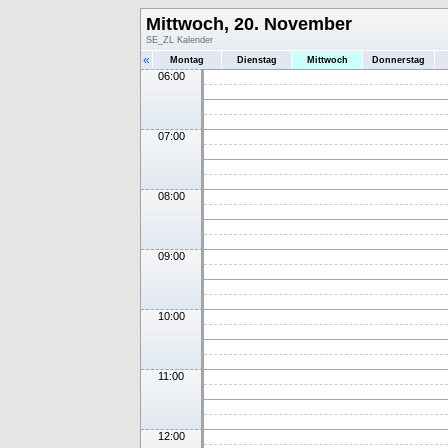
Mittwoch, 20. November
SE_ZL Kalender
«
Montag
Dienstag
Mittwoch
Donnerstag
06:00
07:00
08:00
09:00
10:00
11:00
12:00