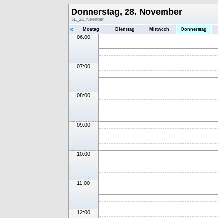
Donnerstag, 28. November
SE_ZL Kalender
«
Montag
Dienstag
Mittwoch
Donnerstag
06:00
07:00
08:00
09:00
10:00
11:00
12:00