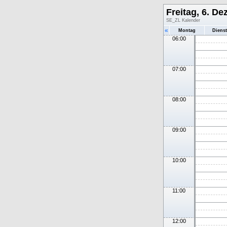
Freitag, 6. D
SE_ZL Kalender
«
Montag
Diens
06:00
07:00
08:00
09:00
10:00
11:00
12:00