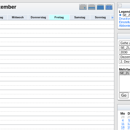
ezember
Legend
SE_Z
»
tag
Mittwoch
Donnerstag
Freitag
Samstag
Sonntag
Druckv
Einstel
Abboni
Mehrfa
Mo
D
28
2
4
5
11
1
18
1