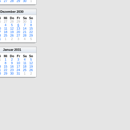
6
27
28
29
30
1
Dezember
2030
i
Mi
Do
Fr
Sa
So
6
27
28
29
30
1
4
5
6
7
8
0
11
12
13
14
15
7
18
19
20
21
22
4
25
26
27
28
29
1
1
2
3
4
5
Januar
2031
i
Mi
Do
Fr
Sa
So
1
1
2
3
4
5
8
9
10
11
12
4
15
16
17
18
19
1
22
23
24
25
26
8
29
30
31
1
2