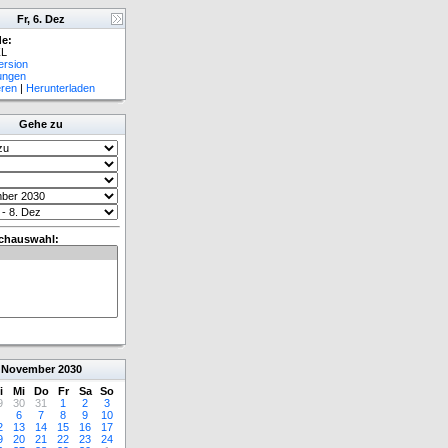
Fr, 6. Dez
e:
L
ersion
lungen
eren
|
Herunterladen
Gehe zu
chauswahl:
November
2030
i
Mi
Do
Fr
Sa
So
9
30
31
1
2
3
6
7
8
9
10
2
13
14
15
16
17
9
20
21
22
23
24