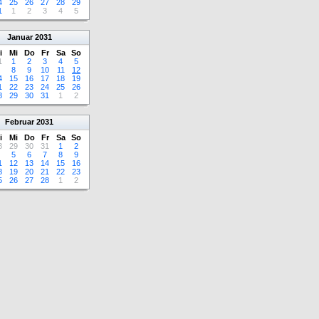
4
25
26
27
28
29
1
1
2
3
4
5
Januar
2031
i
Mi
Do
Fr
Sa
So
1
1
2
3
4
5
8
9
10
11
12
4
15
16
17
18
19
1
22
23
24
25
26
8
29
30
31
1
2
Februar
2031
i
Mi
Do
Fr
Sa
So
8
29
30
31
1
2
5
6
7
8
9
1
12
13
14
15
16
8
19
20
21
22
23
5
26
27
28
1
2