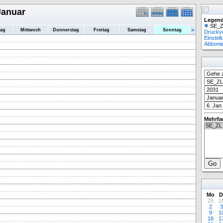
Januar
Legend
SE_Z
»
tag
Mittwoch
Donnerstag
Freitag
Samstag
Sonntag
Druckv
Einstel
Abboni
Mehrfa
Mo
D
25
2
2
3
9
1
16
1