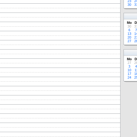
23
2
30
3
Mo
D
30
3
6
7
13
1
20
2
27
2
Mo
D
27
2
3
4
10
1
17
1
24
2