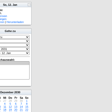
So, 12. Jan
e:
L
ersion
lungen
eren
|
Herunterladen
Gehe zu
chauswahl:
Dezember
2030
i
Mi
Do
Fr
Sa
So
6
27
28
29
30
1
4
5
6
7
8
0
11
12
13
14
15
7
18
19
20
21
22