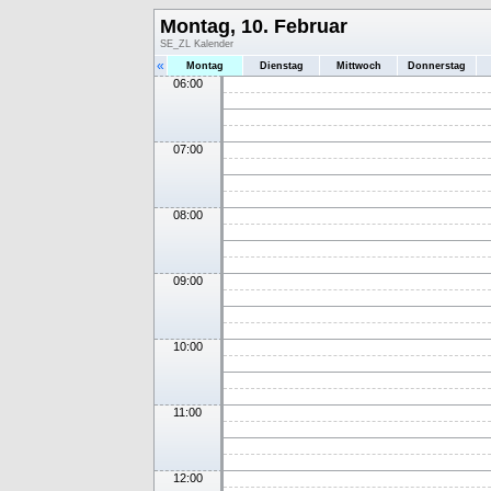
Montag, 10. Februar
SE_ZL Kalender
«
Montag
Dienstag
Mittwoch
Donnerstag
06:00
07:00
08:00
09:00
10:00
11:00
12:00