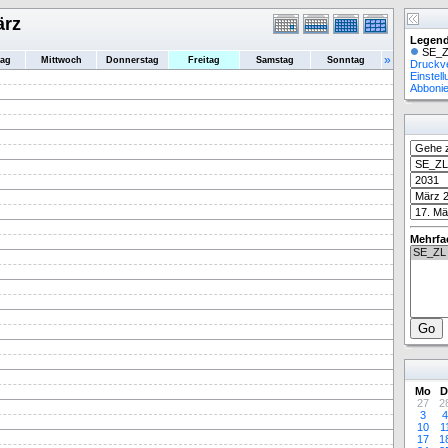
ärz
Legend
SE_Z
»
tag
Mittwoch
Donnerstag
Freitag
Samstag
Sonntag
Druckv
Einstel
Abboni
Mehrfa
Mo
D
27
2
3
4
10
1
17
1