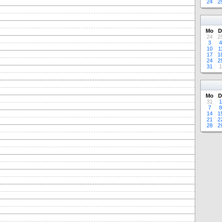
24
2
Mo
D
24
2
3
4
10
1
17
1
24
2
31
1
Mo
D
31
1
7
8
14
1
21
2
28
2