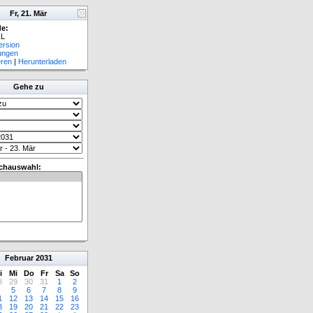
Fr, 21. Mär
e:
L
ersion
lungen
eren
|
Herunterladen
Gehe zu
chauswahl:
Februar
2031
i
Mi
Do
Fr
Sa
So
8
29
30
31
1
2
5
6
7
8
9
1
12
13
14
15
16
8
19
20
21
22
23