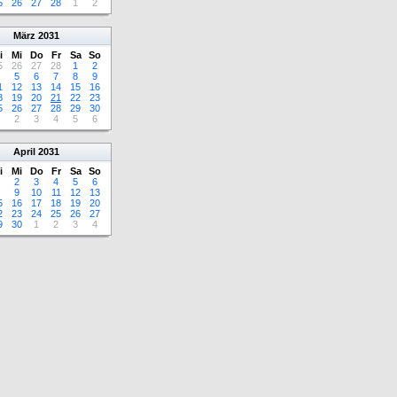
5
26
27
28
1
2
März
2031
i
Mi
Do
Fr
Sa
So
5
26
27
28
1
2
5
6
7
8
9
1
12
13
14
15
16
8
19
20
21
22
23
5
26
27
28
29
30
2
3
4
5
6
April
2031
i
Mi
Do
Fr
Sa
So
2
3
4
5
6
9
10
11
12
13
5
16
17
18
19
20
2
23
24
25
26
27
9
30
1
2
3
4