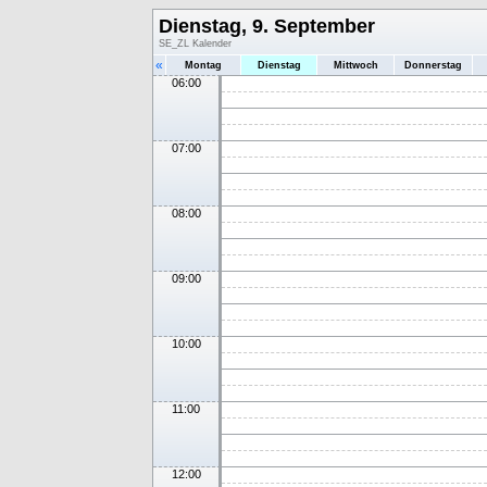
Dienstag, 9. September
SE_ZL Kalender
«
Montag
Dienstag
Mittwoch
Donnerstag
06:00
07:00
08:00
09:00
10:00
11:00
12:00