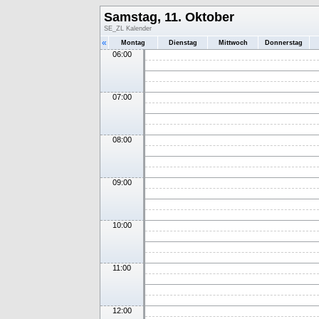
Samstag, 11. Oktober
SE_ZL Kalender
«
Montag
Dienstag
Mittwoch
Donnerstag
06:00
07:00
08:00
09:00
10:00
11:00
12:00