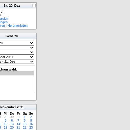
Sa, 20. Dez
e:
L
ersion
lungen
eren
|
Herunterladen
Gehe zu
chauswahl:
November
2031
i
Mi
Do
Fr
Sa
So
8
29
30
31
1
2
5
6
7
8
9
1
12
13
14
15
16
8
19
20
21
22
23