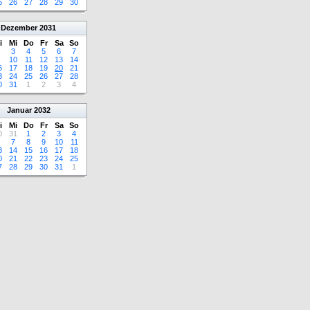
5
26
27
28
29
30
Dezember
2031
i
Mi
Do
Fr
Sa
So
3
4
5
6
7
10
11
12
13
14
6
17
18
19
20
21
3
24
25
26
27
28
0
31
1
2
3
4
Januar
2032
i
Mi
Do
Fr
Sa
So
0
31
1
2
3
4
7
8
9
10
11
3
14
15
16
17
18
0
21
22
23
24
25
7
28
29
30
31
1