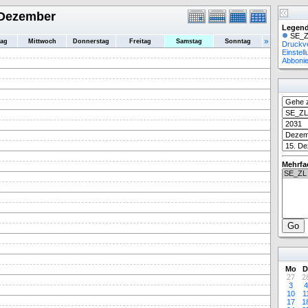
 Dezember
Legend
SE_Z
»
tag
Mittwoch
Donnerstag
Freitag
Samstag
Sonntag
Druckv
Einstel
Abboni
Mehrfa
Mo
D
27
2
3
4
10
1
17
1