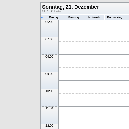
Sonntag, 21. Dezember
SE_ZL Kalender
«
Montag
Dienstag
Mittwoch
Donnerstag
06:00
07:00
08:00
09:00
10:00
11:00
12:00