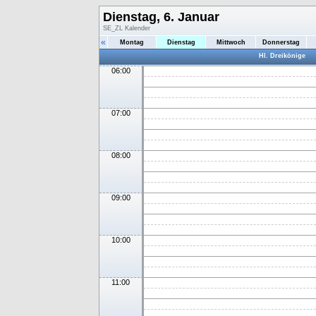
Dienstag, 6. Januar
SE_ZL Kalender
«
Montag
Dienstag
Mittwoch
Donnerstag
Hl. Dreikönige
06:00
07:00
08:00
09:00
10:00
11:00