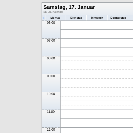
Samstag, 17. Januar
SE_ZL Kalender
«
Montag
Dienstag
Mittwoch
Donnerstag
06:00
07:00
08:00
09:00
10:00
11:00
12:00