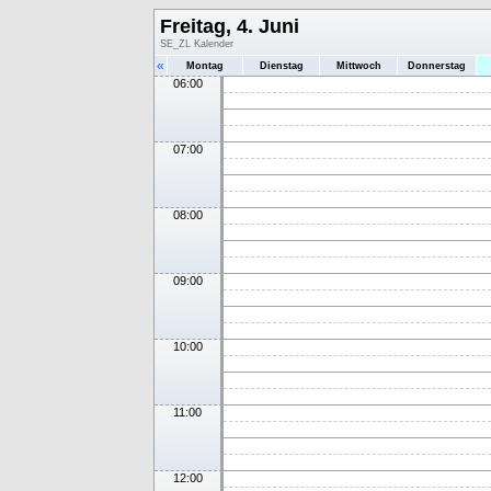
Freitag, 4. Juni
SE_ZL Kalender
«
Montag
Dienstag
Mittwoch
Donnerstag
06:00
07:00
08:00
09:00
10:00
11:00
12:00