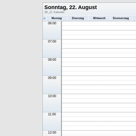
Sonntag, 22. August
SE_ZL Kalender
«
Montag
Dienstag
Mittwoch
Donnerstag
06:00
07:00
08:00
09:00
10:00
11:00
12:00