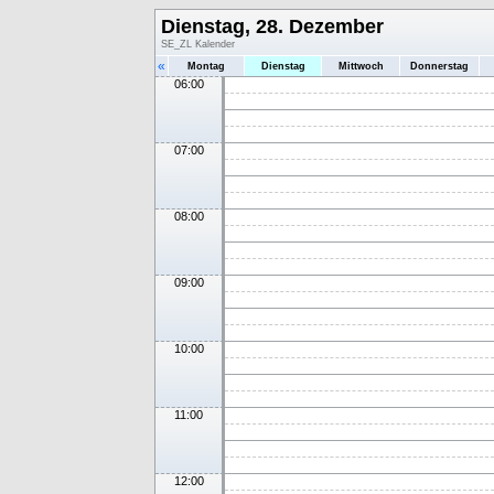
Dienstag, 28. Dezember
SE_ZL Kalender
«
Montag
Dienstag
Mittwoch
Donnerstag
06:00
07:00
08:00
09:00
10:00
11:00
12:00