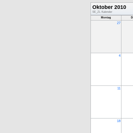
Oktober 2010
SE_ZL Kalender
Montag
D
27
4
11
18